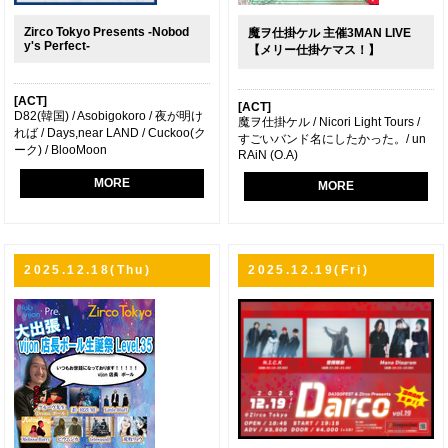
Zirco Tokyo Presents -Nobod
魔ヲ仕掛ケル 主催3MAN LIVE
y's Perfect-
【メリー仕掛ケマス！】
[ACT]
[ACT]
D82(韓国) / Asobigokoro / 夜が明け
魔ヲ仕掛ケル / Nicori Light Tours /
れば / Days,near LAND / Cuckoo(ク
すごいバンド名にしたかった。/ un
ーク) / BlooMoon
RAiN (O.A)
MORE
MORE
2025.12.18(Thu)
2025.12.19(Fri)