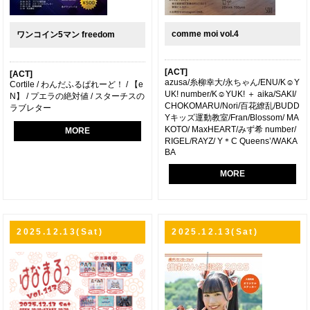
comme moi vol.4
ワンコイン5マン freedom
[ACT]
[ACT]
azusa/糸柳幸大/永ちゃん/ENU/K☺︎Y
Cortile / わんだふるぱれーど！ / 【e
UK! number/K☺︎YUK! ＋ aika/SAKI/
N】 / プエラの絶対値 / スターチスの
CHOKOMARU/Nori/百花繚乱/BUDD
ラブレター
Yキッズ運動教室/Fran/Blossom/ MA
KOTO/ MaxHEART/みず希 number/
MORE
RIGEL/RAYZ/ Y＊C Queens’/WAKA
BA
MORE
2025.12.13(Sat)
2025.12.13(Sat)