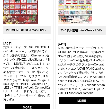
PLUMLIVE #108 -Xmas LIVE-
アイドル道場 mini -Xmas LIVE-
[ACT]
[ACT]
泡沫パーティーズ , NiLUNLOCK , L
KissBee/泡沫パーティーズ/NiLUNL
OVEME , airrow , Lって何のLです
OCK/LOVEME/airrow/Lって何のLで
か？ , 撫子の音返し , Cheriecla , セ
すか？/撫子の音返し/依依≠恋恋/セ
ツナソウ , PHiZZ , LittleSignal , 『Tr
ツナソウ/vVibe!/セカモノ/LittleSign
y VII』 , LEVEL7 , わんふぁす！ , い
al/スターチスのラブレター/Colorati
つだって青い春。 , リルリボン , ひ
on/ヒトノユメ/LOVE PANIC!/ゆえな
めもすオーケストラ , 蛍 , 思い出と
い。/いつだって青い春。/リルリボ
プレゼント , ブルーなままで , ♮リ
ン/AZの理由/終末のアンセム/TubeR
アスクライブ , May Love Rouge , L
ose/Re:INCARNATION昼/HEAVENL
umiDay , OTOMICHI , Amairo Flip ,
Y/フィルフェリーチェ/wonder chan
LIZZ , KITTIES , vVibe! , ConnectCal
nel/ポラリスマイル/Amairo Flip/LIZ
l , HEARLATE , 折れないしっぽ ,
Z/KITTIES/Aproof/Otomeria
【eN】 , メリーパレード , 遥か、彼
方 , ai*ai
MORE
MORE