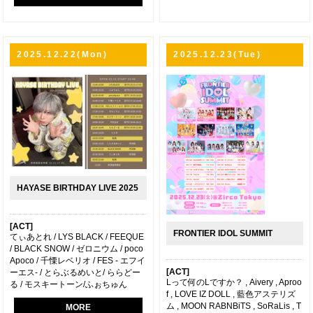
2025.12.22(Mon)
2025.12.23(Tue)
HAYASE BIRTHDAY LIVE 2025
[ACT]
FRONTIER IDOL SUMMIT
てぃあとれ / LYS BLACK / FEEQUE
/ BLACK SNOW / ゼロニウム / poco
Apoco / 千慄レベリオ / FES - エフイ
[ACT]
ーエス- / とらぶるめいと/ ららどー
Lって何のLですか？ , Aivery , Aproo
る / モスキートーン/ふぉちゅん
f , LOVE IZ DOLL , 藍色アステリズ
ム , MOON RABNBiTS , SoRaLis , T
MORE