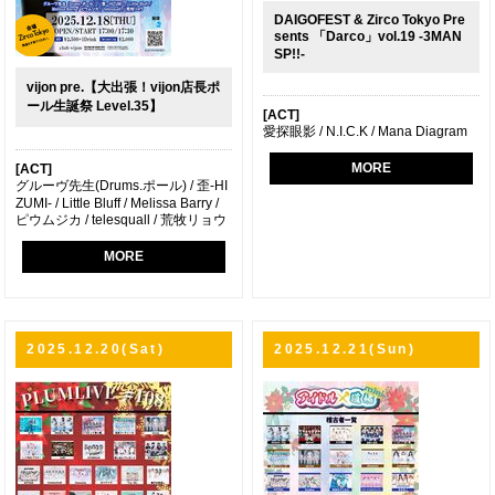
DAIGOFEST & Zirco Tokyo Pre
sents 「Darco」vol.19 -3MAN
SP!!-
vijon pre.【大出張！vijon店長ポ
ール生誕祭 Level.35】
[ACT]
愛探眼影 / N.I.C.K / Mana Diagram
MORE
[ACT]
グルーヴ先生(Drums.ポール) / 歪-HI
ZUMI- / Little Bluff / Melissa Barry /
ピウムジカ / telesquall / 荒牧リョウ
MORE
2025.12.20(Sat)
2025.12.21(Sun)