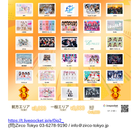
https://t.livepocket.jp/e/0jq2_
(問)Zirco Tokyo 03-6278-9190 / info＠zirco-tokyo.jp