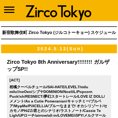
新宿歌舞伎町 Zirco Tokyo (ジルコトーキョー) スケジュール
2024.5.12(Sun)
Zirco Tokyo 8th Anniversary!!!!!!!! ガルザ
ップSP!!
[ACT]
柑橘クーベルチュール/SAI-HATE/LEVEL7/milu
milu!/neOen/シブヤDOMINION/NoelilL/Popcorn
Puck!sh/RESNECT/夢幻スタートレール/LOVE IZ DOLL/
メメント/As a Cutie Pomeranian/キャッチミー/ブルベ
ア/MyφMe/PiXCELLiA/ブルーなままで/ オカシリゾート/セ
カモノ/PHiZZ/君とのシナリオ/ラストノート/Cassie Te
Ligh/UPローチ/airrow/all-in/LOVEME/iSPY/メルクマール