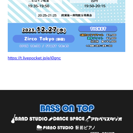
https://t.livepocket.jp/e/i0qnc