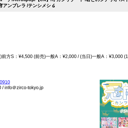
穹アンブレラ /テンシメシ ໒
日)前方S：¥4,500 (前売)一般A：¥2,000 / (当日)一般A：¥3,000
es0910
/ info＠zirco-tokyo.jp