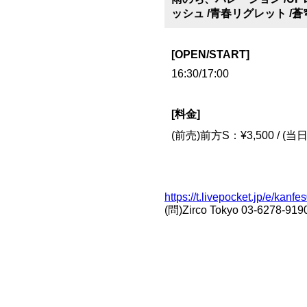
ッシュ /青春リグレット /蒼
[OPEN/START]
16:30/17:00
[料金]
(前売)前方S：¥3,500 / (当
https://t.livepocket.jp/e/kanf
(問)Zirco Tokyo 03-6278-9190 