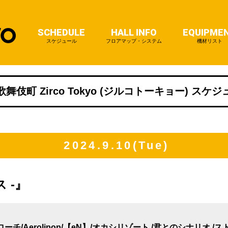
SCHEDULE
HALL INFO
EQUIPME
スケジュール
フロアマップ・システム
機材リスト
舞伎町 Zirco Tokyo (ジルコトーキョー) スケ
2024.9.10(Tue)
 -』
ーチ/Aerolipop/【eN】/オカシリゾート /君とのシナリオ 