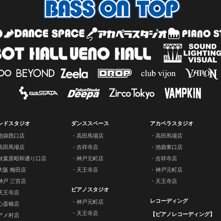
ンドスタジオ
ダンススペース
アカペラスタジオ
池袋西口店
高田馬場店
高田馬場店
高田馬場店
吉祥寺店
池袋東口店
秋葉原昭和通り口店
神戸元町店
吉祥寺店
大阪 梅田店
天王寺店
神戸元町店
神戸 三宮店
天王寺店
ピアノスタジオ
天王寺店
レコーディング
神戸元町店
心斎橋店
天王寺店
【ピアノレコーディング】
アメ村店