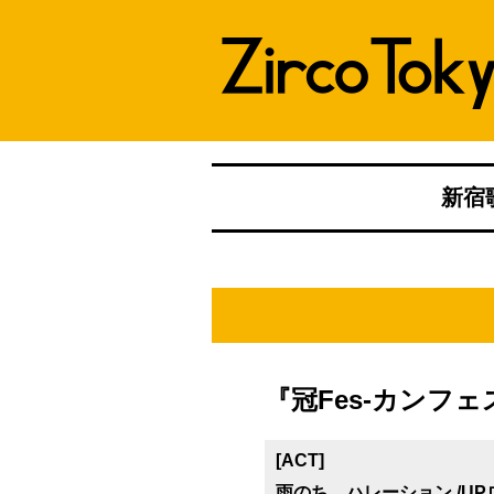
新宿歌
『冠Fes-カンフェス
[ACT]
雨のち、ハレーション /UPロ