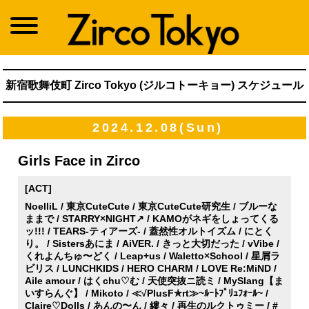
新宿歌舞伎町 Zirco Tokyo (ジルコトーキョー) スケジュール
2024.12.08(Sun)
Girls Face in Zirco
[ACT]
NoelliL / 東京CuteCute / 東京CuteCute研究生 / ブルーな
ままで / STARRY×NIGHT↗ / KAMOがネギをしょってくる
ッ!!! / TEARS-ティアーズ- / 蓋然性オルトイズム / にとく
り。 / Sistersあにま / AiVER. / きっと大切だった / vVibe /
くれよんちゅ〜どく / Leap+us / Waletto×School / 星屑ラ
ビリス / LUNCHKIDS / HERO CHARM / LOVE Re:MiND /
Aile amour / はくchu♡む / 天使突抜ニ読ミ / MySlang【ま
いすらんぐ】 / Mikoto / ≪√PlusF✯rt≫~ﾙｰﾄﾌﾟﾘｭﾌｫｰﾙ~ /
Claire♡Dolls / あんの〜ん / 縷々 / 再生のルクトゥミー / #