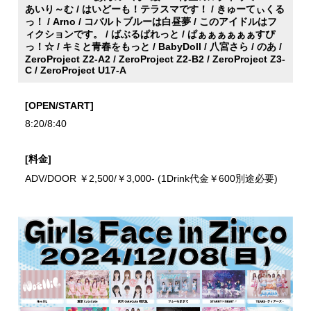
あいり～む / はいどーも！テラスマです！ / きゅーてぃくる
っ！ / Arno / コバルトブルーは白昼夢 / このアイドルはフ
ィクションです。 / ばぶるぱれっと / ぱぁぁぁぁぁぁすぴ
っ！☆ / キミと青春をもっと / BabyDoll / 八宮さら / のあ /
ZeroProject Z2-A2 / ZeroProject Z2-B2 / ZeroProject Z3-
C / ZeroProject U17-A
[OPEN/START]
8:20/8:40
[料金]
ADV/DOOR ￥2,500/￥3,000- (1Drink代金￥600別途必要)