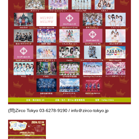
(問)Zirco Tokyo 03-6278-9190 / info＠zirco-tokyo.jp