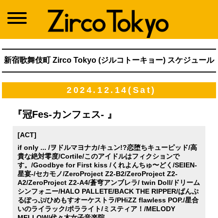
新宿歌舞伎町 Zirco Tokyo (ジルコトーキョー) スケジュール
2024.12.14(Sat)
『冠Fes-カンフェス- 』
[ACT]
if only ... /ヲドルマヨナカ/キュン!?恋堕ちキューピッド/高
貴な絶対零度/Cortile/このアイドルはフィクションで
す。/Goodbye for First kiss /くれよんちゅ〜どく/SEIEN-
星宴-/セカモノ/ZeroProject Z2-B2/ZeroProject Z2-
A2/ZeroProject Z2-A4/蒼穹アンブレラ/ twin Doll/ドリーム
シンフォニー/HALO PALLETE/BACK THE RIPPER/ぱんぷ
るぽっぷ/ひめもすオーケストラ/PHiZZ flawless POP./星合
いのライラック/ポラライト/ミスティア！/MELODY
MELLOW/代々木女子音楽院