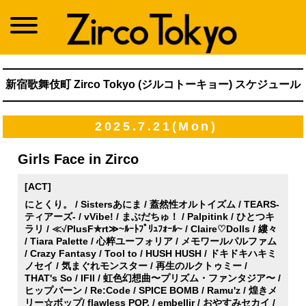
新宿歌舞伎町 Zirco Tokyo (ジルコトーキョー) スケジュール
2025.7.21(Mon)
Girls Face in Zirco
[ACT]
にとくり。 / Sistersあにま / 蓋然性オルトイズム / TEARS-
ティアーズ- / vVibe! / まぶだちゅ！ / Palpitink / ひとつキ
ラリ / ≪√PlusF✯rt≫~ﾙｰﾄﾌﾟﾘｭﾌｫｰﾙ~ / Claire♡Dolls / 縷々
/ Tiara Palette / 心粹ユーフォリア / メモワールパルファム
/ Crazy Fantasy / Tool to / HUSH HUSH / ドキドキハキミ
ノセイ / 気まぐれモンスター / 再生のルクトゥミー /
THAT's So / IFII / 虹色幻想曲〜プリズム・ファンタジア〜 /
ヒップバーン / Re:Code / SPICE BOMB / Ramu'z / 煌きメ
リー☆ボップ/ flawless POP. / embellir / おやすみセカイ /