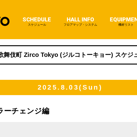
SCHEDULE
HALL INFO
EQUIPME
スケジュール
フロアマップ・システム
機材リスト
舞伎町 Zirco Tokyo (ジルコトーキョー) スケ
2025.8.03(Sun)
 カラーチェンジ編