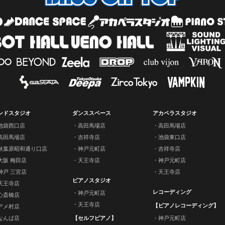
ンドスタジオ
ダンススペース
アカペラスタジオ
池袋西口店
高田馬場店
高田馬場店
高田馬場店
吉祥寺店
池袋東口店
秋葉原昭和通り口店
神戸元町店
吉祥寺店
大阪 梅田店
天王寺店
神戸元町店
神戸 三宮店
天王寺店
ピアノスタジオ
天王寺店
レコーディング
神戸元町店
心斎橋店
天王寺店
【ピアノレコーディング】
アメ村店
なんば店
【セルフピアノ】
神戸元町店