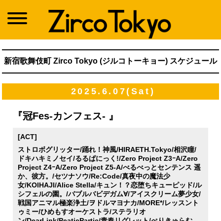
新宿歌舞伎町 Zirco Tokyo (ジルコトーキョー) スケジュール
2025.6.07(Sat)
『冠Fes-カンフェス- 』
[ACT]
ストロボグリッター/踊れ！神風/HIRAETH.Tokyo/相沢瞳/
ドキハキミノセイ/るるぱにっく!/Zero Project Z3ｰA/Zero
Project Z4ｰA/Zero Project Z5-A/べるべっとセンテンス 遥
か、彼方。/セツナソウ/Re:Code/真夜中の魔法少
女/KOIHAJI/Alice Stella/キュン！？恋堕ちキューピッド/ル
シフェルの園。/バブルバビデガム∀/アイスクリーム夢少女/
戦国アニマル極楽浄土/ヲドルマヨナカ/MORE*/レッスント
ゥミー/ひめもすオーケストラ/ステラリオ
ン/DearLink/PeaticPartic/青春リグレット/ぺりきゅらむ