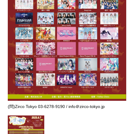
(問)Zirco Tokyo 03-6278-9190 / info＠zirco-tokyo.jp