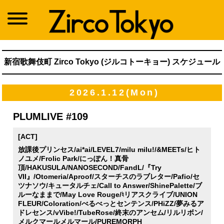
新宿歌舞伎町 Zirco Tokyo (ジルコトーキョー) スケジュール
2026.1.12(Mon)
PLUMLIVE #109
[ACT]
放課後プリンセス/ai*ai/LEVEL7/milu milu!/&MEETs/ヒト
ノユメ/Frolic Park/にっぽん！真骨
頂/HAKUSULA/NANOSECOND/FandL/『Try
VII』/Otomeria/Aproof/スターチスのラブレター/Pafio/セ
ツナソウ/キュータルチェ/Call to Answer/ShinePalette/ブ
ルーなままで/May Love Rouge/♮リアスクライブ/UNION
FLEUR/Coloration/べるべっとセンテンス/PHiZZ/夢みるア
ドレセンス/vVibe!/TubeRose/終末のアンセム/リルリボン/
メルクマールメルマール/PUREMORPH