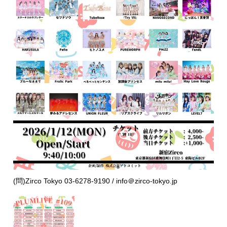
(問)Zirco Tokyo 03-6278-9190 / info＠zirco-tokyo.jp