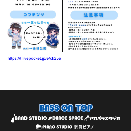
https://t.livepocket.jp/e/ck25a