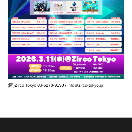
(問)Zirco Tokyo 03-6278-9190 / info＠zirco-tokyo.jp