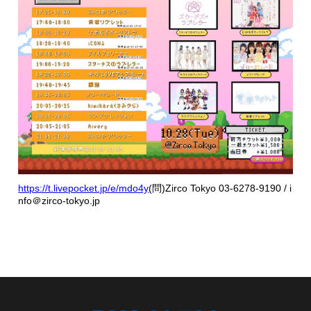
https://t.livepocket.jp/e/mdo4y
(問)Zirco Tokyo 03-6278-9190 / i
nfo＠zirco-tokyo.jp