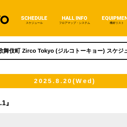
SCHEDULE
HALL INFO
EQUIPME
スケジュール
フロアマップ・システム
機材リスト
舞伎町 Zirco Tokyo (ジルコトーキョー) スケ
2025.8.20(Wed)
.1』