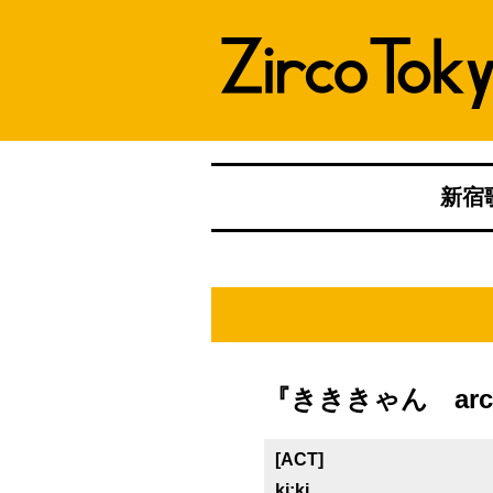
新宿歌
『きききゃん arc
[ACT]
ki:ki