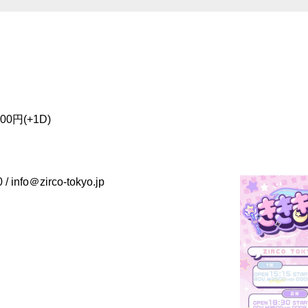
00円(+1D)
/ info＠zirco-tokyo.jp