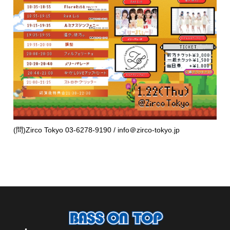
(問)Zirco Tokyo 03-6278-9190 / info＠zirco-tokyo.jp