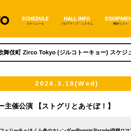
SCHEDULE
HALL INFO
EQUIPME
スケジュール
フロアマップ・システム
機材リスト
舞伎町 Zirco Tokyo (ジルコトーキョー) スケ
2026.3.18(Wed)
ー主催公演 【ストグリとあそぼ！】
ーチェ/さくら色のカレンダー/Poppin'Parade/空想ロマンス/Bl