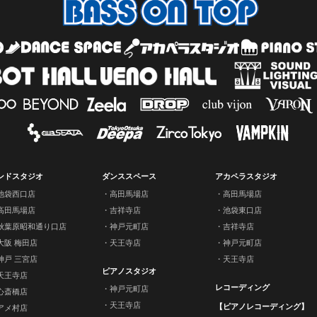
ンドスタジオ
ダンススペース
アカペラスタジオ
池袋西口店
高田馬場店
高田馬場店
高田馬場店
吉祥寺店
池袋東口店
秋葉原昭和通り口店
神戸元町店
吉祥寺店
大阪 梅田店
天王寺店
神戸元町店
神戸 三宮店
天王寺店
ピアノスタジオ
天王寺店
レコーディング
神戸元町店
心斎橋店
天王寺店
【ピアノレコーディング】
アメ村店