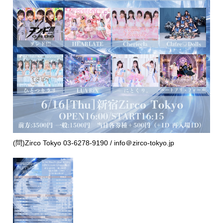
(問)Zirco Tokyo 03-6278-9190 / info＠zirco-tokyo.jp