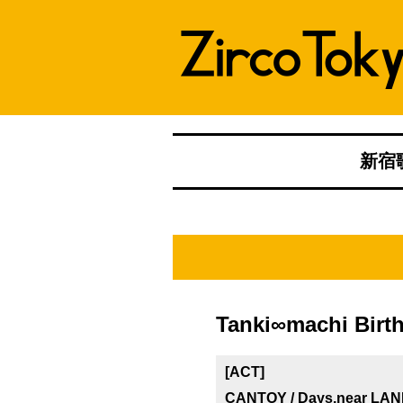
新宿歌
Tanki∞machi Birt
[ACT]
CANTOY / Days,near LAN