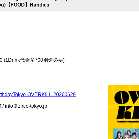
 You)【FOOD】Handies
500 (1Drink代金￥700別途必要)
iBirthdayTokyo-OVERKILL-20260629
/ info＠zirco-tokyo.jp