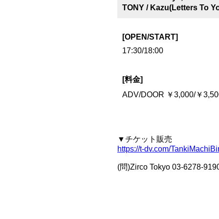
TONY / Kazu(Letters To
[OPEN/START]
17:30/18:00
[料金]
ADV/DOOR ￥3,000/￥3,
▼チケット販売
https://t-dv.com/TankiMach
(問)Zirco Tokyo 03-6278-9190 