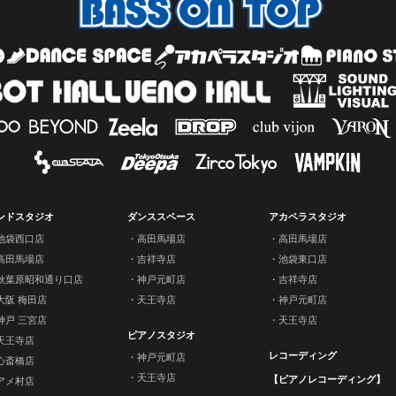
ンドスタジオ
ダンススペース
アカペラスタジオ
池袋西口店
高田馬場店
高田馬場店
高田馬場店
吉祥寺店
池袋東口店
秋葉原昭和通り口店
神戸元町店
吉祥寺店
大阪 梅田店
天王寺店
神戸元町店
神戸 三宮店
天王寺店
ピアノスタジオ
天王寺店
レコーディング
神戸元町店
心斎橋店
天王寺店
【ピアノレコーディング】
アメ村店