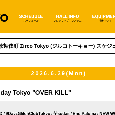
SCHEDULE
HALL INFO
EQUIPME
スケジュール
フロアマップ・システム
機材リスト
舞伎町 Zirco Tokyo (ジルコトーキョー) スケ
2026.6.29(Mon)
hday Tokyo "OVER KILL"
D / 9DayzGlitchClubTokyo / 芋sodas / End Paloma / NE