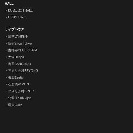
HALL
KOBE BOTHALL
UENO HALL
ライブハウス
浅草VAMPKIN
新宿Zirco Tokyo
吉祥寺CLUB SEATA
大塚Deepa
梅田BANGBOO
アメリカ村BEYOND
梅田Zeela
心斎橋VARON
アメリカ村DROP
北堀江club vijon
堺東Goith