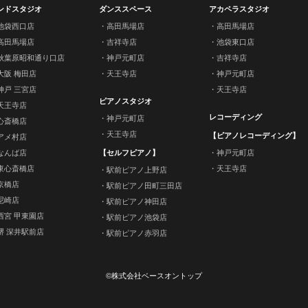
ンドスタジオ
ダンススペース
アカペラスタジオ
池袋西口店
高田馬場店
高田馬場店
高田馬場店
吉祥寺店
池袋東口店
秋葉原昭和通り口店
神戸元町店
吉祥寺店
大阪 梅田店
天王寺店
神戸元町店
神戸 三宮店
天王寺店
ピアノスタジオ
天王寺店
レコーディング
神戸元町店
心斎橋店
天王寺店
【ピアノレコーディング】
アメ村店
なんば店
【セルフピアノ】
神戸元町店
東心斎橋店
天王寺店
駅前ピアノ上野店
京橋店
駅前ピアノ田町三田店
尼崎店
駅前ピアノ神田店
西宮 甲東園店
駅前ピアノ池袋店
堺 深井駅前店
駅前ピアノ赤羽店
©株式会社ベースオントップ