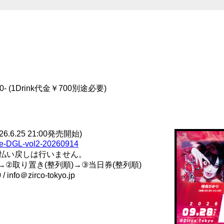
00- (1Drink代金￥700別途必要)
26.6.25 21:00発売開始)
-pre-DGL-vol2-20260914
払い戻しは行いません。
番号順)→②取り置き(整列順)→③当日券(整列順)
/ info＠zirco-tokyo.jp