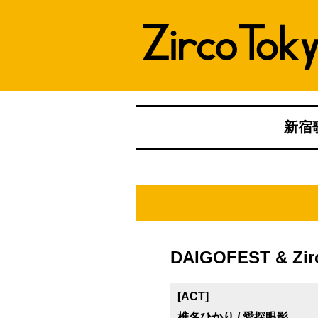
新宿歌
DAIGOFEST & Zirc
[ACT]
椎名ひかり / 愛探眼影