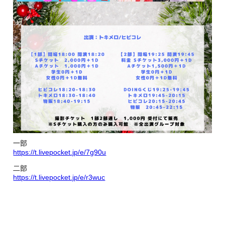
一部
https://t.livepocket.jp/e/7g90u
二部
https://t.livepocket.jp/e/r3wuc